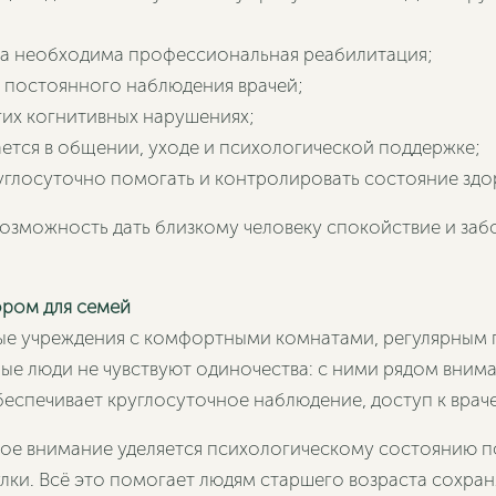
гда необходима профессиональная реабилитация;
х постоянного наблюдения врачей;
гих когнитивных нарушениях;
ается в общении, уходе и психологической поддержке;
углосуточно помогать и контролировать состояние здо
 возможность дать близкому человеку спокойствие и забо
ором для семей
ые учреждения с комфортными комнатами, регулярным
 люди не чувствуют одиночества: с ними рядом внимат
беспечивает круглосуточное наблюдение, доступ к вра
ое внимание уделяется психологическому состоянию п
ки. Всё это помогает людям старшего возраста сохраня