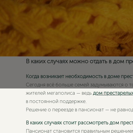
В каких случаях можно отдать в дом п
Когда возникает необходимость в доме прес
Сегодня всё больше семей задумываются о т
жителей мегаполиса — ведь
дом престарелы
в постоянной поддержке.
Решение о переезде в пансионат — не равно
В каких случаях стоит рассмотреть дом прес
Пансионат становится правильным решением