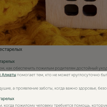
рестарелых
тарелых
ом, как обеспечить пожилым родителям достойный уход
х Алматы
помогает тем, кто не может круглосуточно бы
душие, а проявление заботы, когда важно здоровье, без
тарелых
, когда пожилому человеку требуется помощь, котору