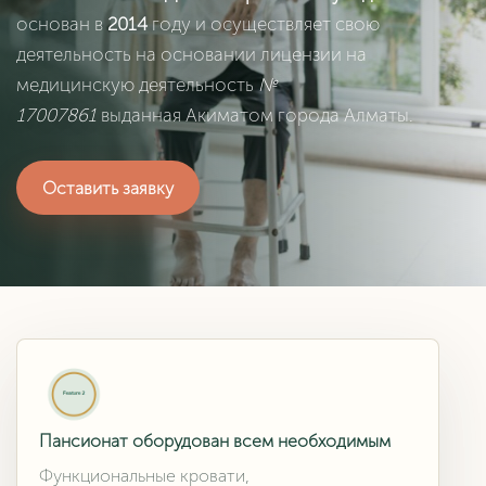
основан в
2014
году и осуществляет свою
деятельность на основании лицензии на
медицинскую деятельность
№
17007861
выданная Акиматом города Алматы.
Оставить заявку
Пансионат оборудован всем необходимым
Функциональные кровати,