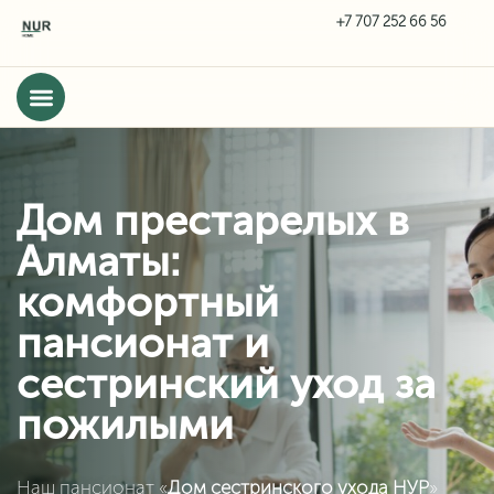
Дом престарелых в
Алматы:
комфортный
пансионат и
сестринский уход за
пожилыми
Наш пансионат «
Дом сестринского ухода НУР
»