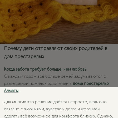
Почему дети отправляют своих родителей в
дом престарелых
Когда забота требует больше, чем любовь
С каждым годом всё больше семей задумываются о
размещении пожилых родителей в
доме престарелых
Алматы
.
Для многих это решение даётся непросто, ведь оно
связано с эмоциями, чувством долга и желанием
сделать всё возможное для комфорта близких. Однако,