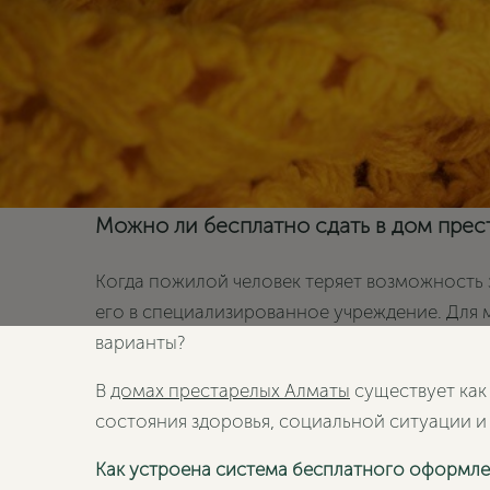
Можно ли бесплатно сдать в дом прес
Когда пожилой человек теряет возможность 
его в специализированное учреждение. Для м
варианты?
В
домах престарелых Алматы
существует как
состояния здоровья, социальной ситуации и
Как устроена система бесплатного оформл