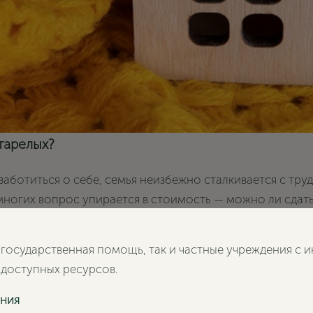
тарелых?
заботиться о себе, семья неизбежно сталкивается с т
ногих вопрос упирается в стоимость — можно ли сдать 
 государственная помощь, так и частные учреждения с 
 доступных ресурсов.
ения