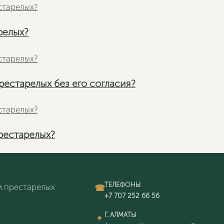
релых?
рестарелых без его согласия?
престарелых?
ТЕЛЕФОНЫ
 престарелых
Г. АЛМАТЫ