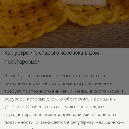
Как устроить старого человека в дом
престарелых?
В определённый момент семьи сталкиваются с
ситуацией, когда забота о пожилом родственнике
требует постоянного внимания, медицинского ухода и
ресурсов, которые сложно обеспечить в домашних
условиях. Особенно это актуально для тех, кто
страдает хроническими заболеваниями, ограничен в
подвижности или нуждается в регулярных медицинских