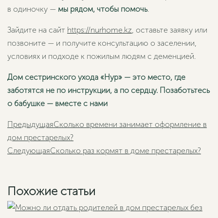
в одиночку —
мы рядом, чтобы помочь
.
Зайдите на сайт
https://nurhome.kz
, оставьте заявку или
позвоните — и получите консультацию о заселении,
условиях и подходе к пожилым людям с деменцией.
Дом сестринского ухода «Нур» — это место, где
заботятся не по инструкции, а по сердцу. Позаботьтесь
о бабушке — вместе с нами
Пред
Предыдущая
Сколько времени занимает оформление в
дом престарелых?
Сле
Следующая
Сколько раз кормят в доме престарелых?
Похожие статьи