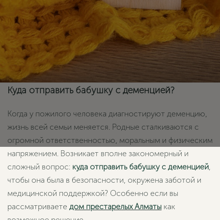
Куда отправить бабушку с деменцией?
Когда у пожилого человека диагностируют деменцию,
жизнь всей семьи меняется. Родные сталкиваются с
огромной ответственностью, моральным и физическим
напряжением. Возникает вполне закономерный и
сложный вопрос:
куда отправить бабушку с деменцией
,
чтобы она была в безопасности, окружена заботой и
медицинской поддержкой? Особенно если вы
рассматриваете
дом престарелых Алматы
как
возможное решение.