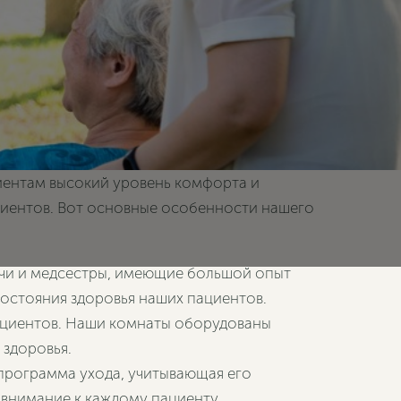
иентам высокий уровень комфорта и
циентов. Вот основные особенности нашего
ачи и медсестры, имеющие большой опыт
остояния здоровья наших пациентов.
пациентов. Наши комнаты оборудованы
здоровья.
программа ухода, учитывающая его
 внимание к каждому пациенту.