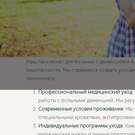
Наш пансионат для больных с деменцией в А
безопасности. Мы стремимся создать услови
пансионата:
Профессиональный медицинский уход
:
работы с больными деменцией. Мы рег
Современные условия проживания
: Мы
специальными кроватями, антипролежн
Индивидуальные программы ухода
: Ка
медицинские нужды и личные предпочте