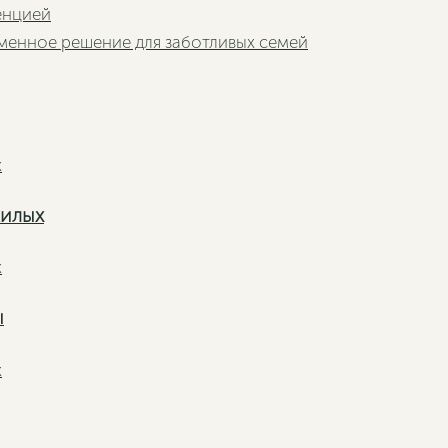
енцией
Следующая
еменное решение для заботливых семей
жилых
ы