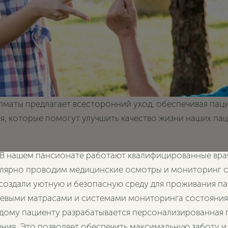
лматы предлагает всесторонний уход, обеспечивая пац
я, которые помогут улучшить качество жизни наших па
 В нашем пансионате работают квалифицированные вр
улярно проводим медицинские осмотры и мониторинг с
 создали уютную и безопасную среду для проживания 
евыми матрасами и системами мониторинга состояния 
ждому пациенту разрабатывается персонализированная 
ния. Это позволяет обеспечить максимальную заботу и