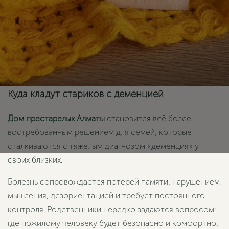
Куда кладут стариков с деменцией
Дом престарелых Алматы
становится всё более
востребованным решением для семей, которые
сталкиваются с тяжёлым диагнозом «деменция» у
своих близких.
Болезнь сопровождается потерей памяти, нарушением
мышления, дезориентацией и требует постоянного
контроля. Родственники нередко задаются вопросом:
где пожилому человеку будет безопасно и комфортно,