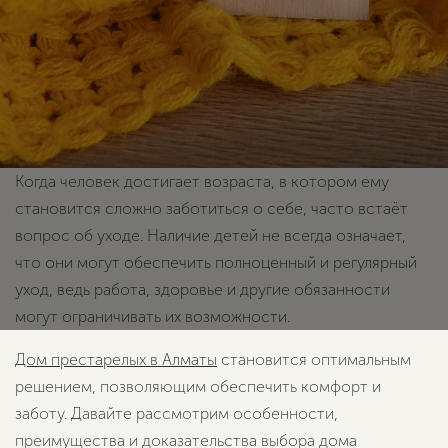
Когда человек достигает возраста, в котором ему
становится сложно заботиться о себе, часто встаёт
вопрос об уходе. Наличие детей не всегда означает,
что они могут обеспечить полноценный и регулярный
уход, ведь работа, здоровье и другие обязанности
могут ограничивать их возможности.
Дом престарелых в Алматы
становится оптимальным
решением, позволяющим обеспечить комфорт и
заботу. Давайте рассмотрим особенности,
преимущества и доказательства выбора дома